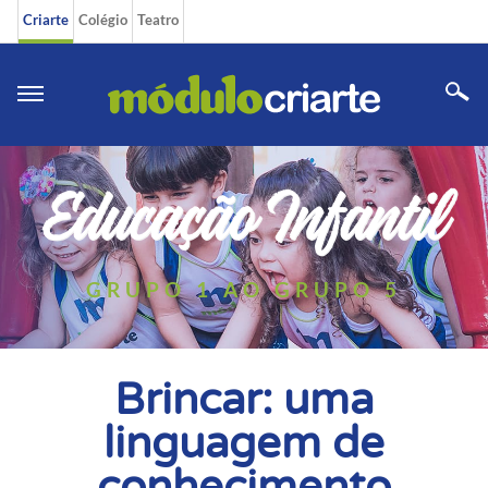
Criarte
Colégio
Teatro
Educação
Infantil
GRUPO 1 AO GRUPO 5
Brincar: uma
linguagem de
conhecimento