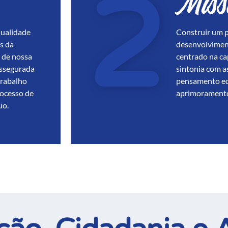
Miss
qualidade
Construir um p
s da
desenvolviment
 de nossa
centrado na c
assegurada
sintonia com a
trabalho
pensamento ed
rocesso de
aprimorament
uo.