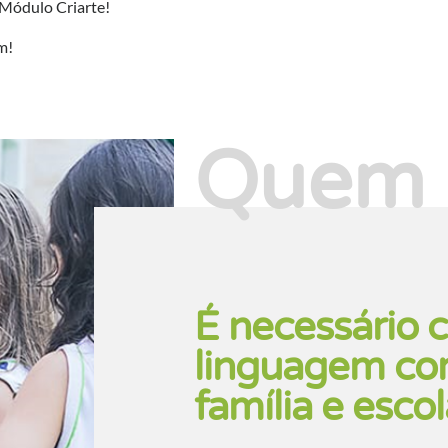
 Módulo Criarte!
am!
Quem
É necessário 
linguagem co
família e esco