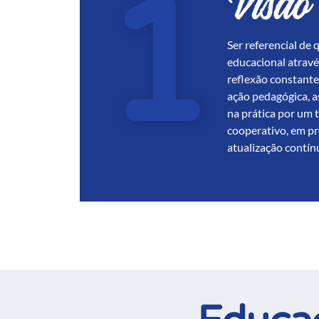
Visão
Ser referencial de 
educacional atravé
reflexão constante
ação pedagógica, 
na prática por um 
cooperativo, em p
atualização contín