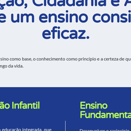
ão, Cidadania e A
e um ensino consi
eficaz.
ino como base, o conhecimento como princípio e a certeza de qu
ngo da vida.
o Infantil
Ensino
Fundamental
 educação integrada, que
Desenvolver o raciocínio, 