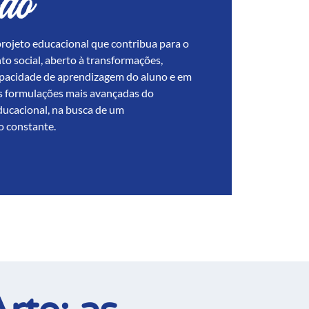
ão
rojeto educacional que contribua para o
o social, aberto à transformações,
apacidade de aprendizagem do aluno e em
s formulações mais avançadas do
ucacional, na busca de um
o constante.