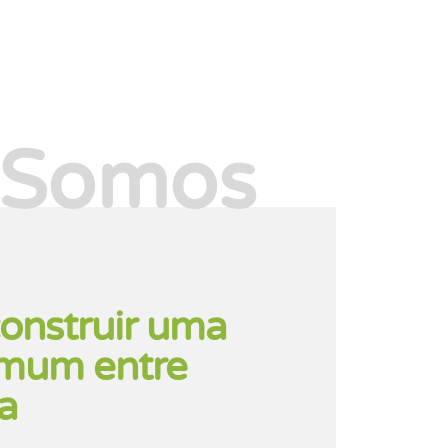
 Somos
construir uma
mum entre
la