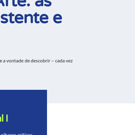
rte: as
stente e
e a vontade de descobrir –
cada vez
 I
olhares críticos